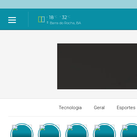
18
32
°C
°C
Barra do Rocha, BA
Tecnologia
Geral
Esportes