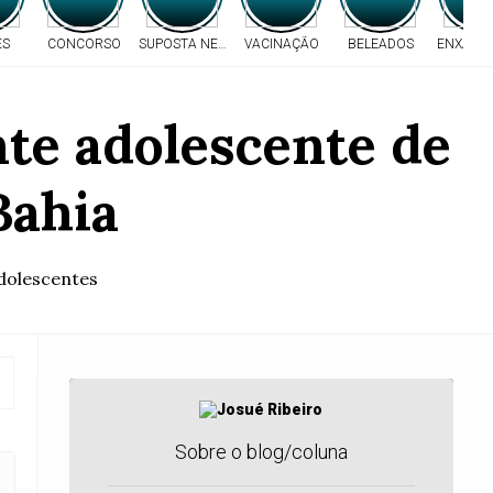
ES
CONCORSO
SUPOSTA NEGLIGÊNCIA
VACINAÇÃO
BELEADOS
ENXAME 
nte adolescente de
Bahia
adolescentes
Sobre o blog/coluna