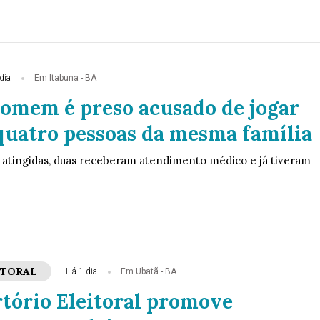
dia
Em Itabuna - BA
Homem é preso acusado de jogar
quatro pessoas da mesma família
 atingidas, duas receberam atendimento médico e já tiveram
ITORAL
Há 1 dia
Em Ubatã - BA
rtório Eleitoral promove