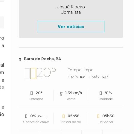
Josué Ribeiro
Jornalista
Ver notícias
ro
 a
Barra do Rocha, BA
al
20°
Tempo limpo
am
Mín.
18°
Máx.
32°
 e
de
20°
1.39km/h
91%
Sensação
Vento
Umidade
 e
ão
0%
05h58
05h30
(0mm)
Chance de chuva
Nascer do sol
Pôr do sol