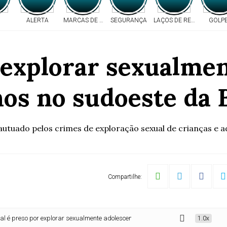
ALERTA
MARCAS DE TIROS
SEGURANÇA
LAÇOS DE RESPEITO
GOLP
 explorar sexualme
nos no sudoeste da 
 autuado pelos crimes de exploração sexual de crianças e 
Compartilhe:
o por explorar sexualmente adolescente de 14 anos no sudoeste da Bahia
1.0x