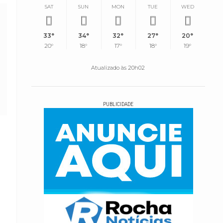
SAT
SUN
MON
TUE
WED
33°
34°
32°
27°
20°
20°
18°
17°
18°
19°
Atualizado às 20h02
PUBLICIDADE