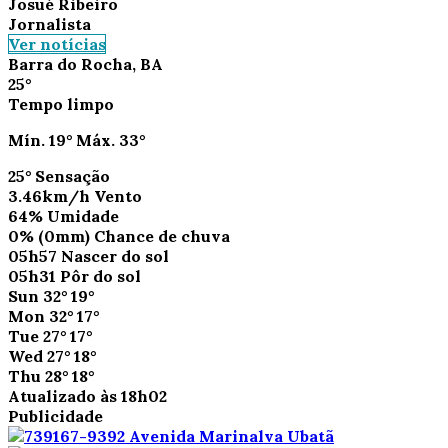
Josué Ribeiro
Jornalista
Ver notícias
Barra do Rocha, BA
25°
Tempo limpo
Mín.
19°
Máx.
33°
25°
Sensação
3.46km/h
Vento
64%
Umidade
0%
(0mm)
Chance de chuva
05h57
Nascer do sol
05h31
Pôr do sol
Sun
32°
19°
Mon
32°
17°
Tue
27°
17°
Wed
27°
18°
Thu
28°
18°
Atualizado às 18h02
Publicidade