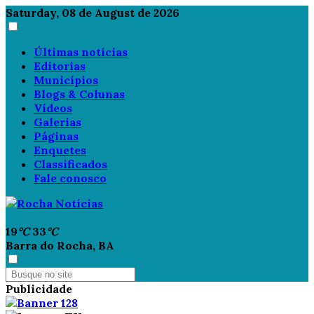
Saturday, 08 de August de 2026
Últimas notícias
Editorias
Municípios
Blogs & Colunas
Vídeos
Galerias
Páginas
Enquetes
Classificados
Fale conosco
19
°C
33
°C
Barra do Rocha, BA
Publicidade