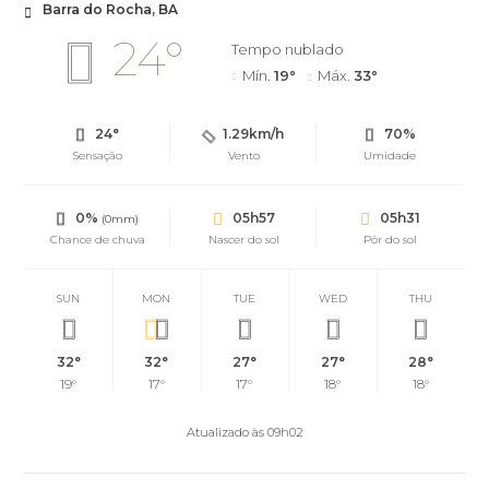
Barra do Rocha, BA
24°
Tempo nublado
Mín.
19°
Máx.
33°
24°
1.29km/h
70%
Sensação
Vento
Umidade
0%
05h57
05h31
(0mm)
Chance de chuva
Nascer do sol
Pôr do sol
SUN
MON
TUE
WED
THU
32°
32°
27°
27°
28°
19°
17°
17°
18°
18°
Atualizado às 09h02