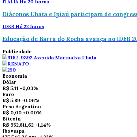
ITÁLIA
Há 20 horas
Diáconos Ubatã e Ipiaú participam de congress
IDEB
Há 22 horas
Educação de Barra do Rocha avança no IDEB 20
Publicidade
Economia
Dólar
R$ 5,11
-0,03%
Euro
R$ 5,89
-0,06%
Peso Argentino
R$ 0,00
+0,00%
Bitcoin
R$ 352,811,62
+1,14%
Ibovespa
175,546,36 pts
-1.23%