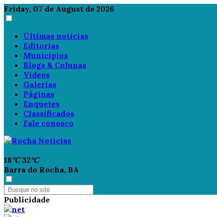
Friday, 07 de August de 2026
Últimas notícias
Editorias
Municípios
Blogs & Colunas
Vídeos
Galerias
Páginas
Enquetes
Classificados
Fale conosco
18
°C
32
°C
Barra do Rocha, BA
Publicidade