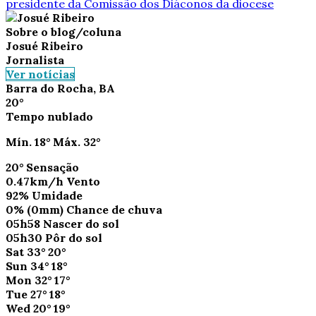
presidente da Comissão dos Diáconos da diocese
Sobre o blog/coluna
Josué Ribeiro
Jornalista
Ver notícias
Barra do Rocha, BA
20°
Tempo nublado
Mín.
18°
Máx.
32°
20°
Sensação
0.47km/h
Vento
92%
Umidade
0%
(0mm)
Chance de chuva
05h58
Nascer do sol
05h30
Pôr do sol
Sat
33°
20°
Sun
34°
18°
Mon
32°
17°
Tue
27°
18°
Wed
20°
19°