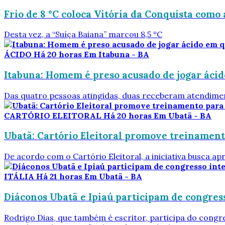
Frio de 8 °C coloca Vitória da Conquista como 
Desta vez, a “Suíça Baiana” marcou 8,5 °C
ÁCIDO
Há 20 horas
Em Itabuna - BA
Itabuna: Homem é preso acusado de jogar áci
Das quatro pessoas atingidas, duas receberam atendimen
CARTÓRIO ELEITORAL
Há 20 horas
Em Ubatã - BA
Ubatã: Cartório Eleitoral promove treinamento
De acordo com o Cartório Eleitoral, a iniciativa busca apr
ITÁLIA
Há 21 horas
Em Ubatã - BA
Diáconos Ubatã e Ipiaú participam de congress
Rodrigo Dias, que também é escritor, participa do cong