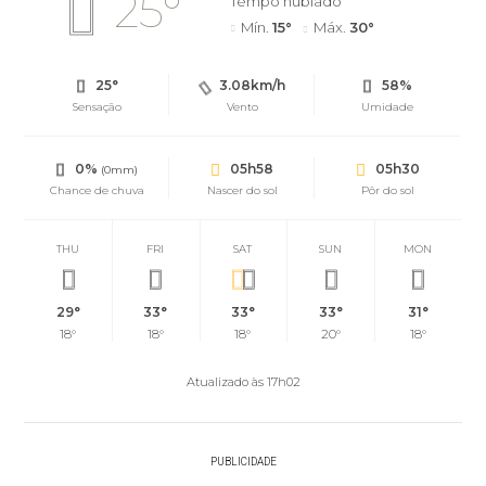
25°
Tempo nublado
Mín.
15°
Máx.
30°
25°
3.08km/h
58%
Sensação
Vento
Umidade
0%
05h58
05h30
(0mm)
Chance de chuva
Nascer do sol
Pôr do sol
THU
FRI
SAT
SUN
MON
29°
33°
33°
33°
31°
18°
18°
18°
20°
18°
Atualizado às 17h02
PUBLICIDADE