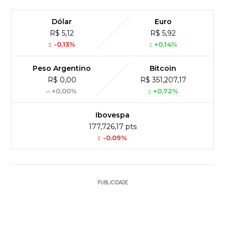
Dólar
Euro
R$ 5,12
R$ 5,92
-0,13%
+0,14%
Peso Argentino
Bitcoin
R$ 0,00
R$ 351,207,17
+0,00%
+0,72%
Ibovespa
177,726,17 pts
-0.09%
PUBLICIDADE