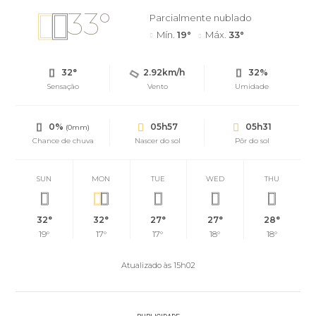
33°
Parcialmente nublado
Mín.
19°
Máx.
33°
32°
2.92km/h
32%
Sensação
Vento
Umidade
0%
05h57
05h31
(0mm)
Chance de chuva
Nascer do sol
Pôr do sol
SUN
MON
TUE
WED
THU
32°
32°
27°
27°
28°
19°
17°
17°
18°
18°
Atualizado às 15h02