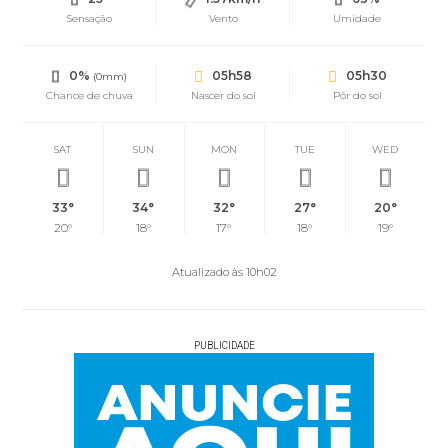
Sensação
Vento
Umidade
0%
05h58
05h30
(0mm)
Chance de chuva
Nascer do sol
Pôr do sol
SAT
SUN
MON
TUE
WED
33°
34°
32°
27°
20°
20°
18°
17°
18°
19°
Atualizado às 10h02
PUBLICIDADE