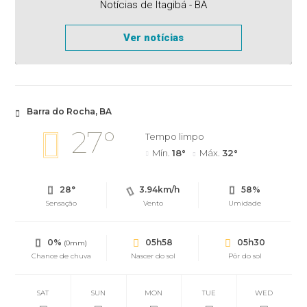
Notícias de Itagibá - BA
Ver notícias
Barra do Rocha, BA
27°
Tempo limpo
Mín.
18°
Máx.
32°
28°
3.94km/h
58%
Sensação
Vento
Umidade
0%
05h58
05h30
(0mm)
Chance de chuva
Nascer do sol
Pôr do sol
SAT
SUN
MON
TUE
WED