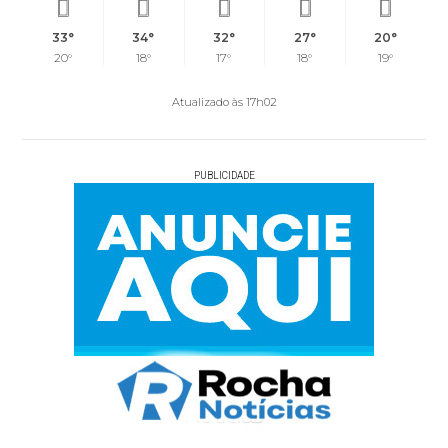
33°
34°
32°
27°
20°
20°
18°
17°
18°
19°
Atualizado às 17h02
PUBLICIDADE