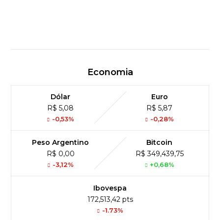
Economia
Dólar
Euro
R$ 5,08
R$ 5,87
-0,53%
-0,28%
Peso Argentino
Bitcoin
R$ 0,00
R$ 349,439,75
-3,12%
+0,68%
Ibovespa
172,513,42 pts
-1.73%