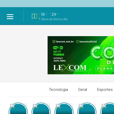
18
29
°C
°C
Barra do Rocha, BA
Tecnologia
Geral
Esportes