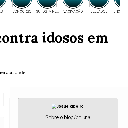
ES
CONCORSO
SUPOSTA NEGLIGÊNCIA
VACINAÇÃO
BELEADOS
ENXAME 
 contra idosos em
nerabilidade
Sobre o blog/coluna