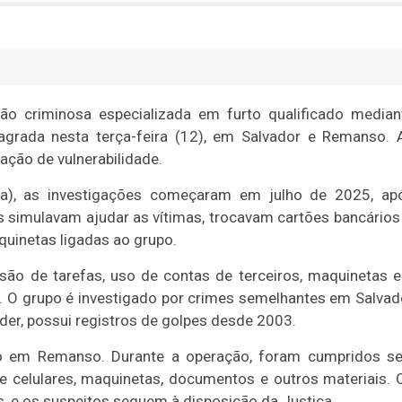
o criminosa especializada em furto qualificado median
agrada nesta terça-feira (12), em Salvador e Remanso. 
ação de vulnerabilidade.
ma), as investigações começaram em julho de 2025, ap
s simulavam ajudar as vítimas, trocavam cartões bancários 
uinetas ligadas ao grupo.
isão de tarefas, uso de contas de terceiros, maquinetas 
. O grupo é investigado por crimes semelhantes em Salvad
íder, possui registros de golpes desde 2003.
o em Remanso. Durante a operação, foram cumpridos se
celulares, maquinetas, documentos e outros materiais. 
, e os suspeitos seguem à disposição da Justiça.