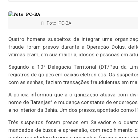
Foto: PC-BA
Quatro homens suspeitos de integrar uma organizaçã
fraude foram presos durante a Operação Dolus, defl
vítimas eram, em sua maioria, idosos e pessoas em situ
Segundo a 10ª Delegacia Territorial (DT/Pau da Li
registros de golpes em caixas eletrônicos. Os suspeito
com as senhas, faziam transações fraudulentas em maq
A polícia informou que a organização atuava com div
nome de “laranjas” e mudança constante de endereços
e no interior da Bahia. Um dos presos, apontado como l
Três suspeitos foram presos em Salvador e o quart
mandados de busca e apreensão, com recolhimento de 
quatro mandados de prisão preventiva foram cumpridos