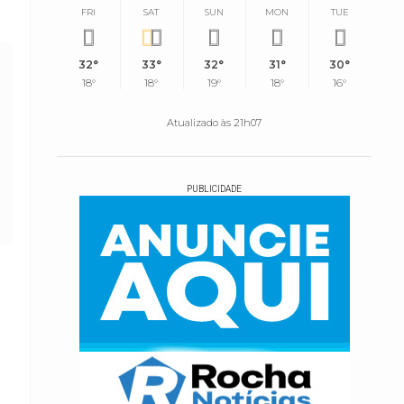
FRI
SAT
SUN
MON
TUE
32°
33°
32°
31°
30°
18°
18°
19°
18°
16°
Atualizado às 21h07
PUBLICIDADE