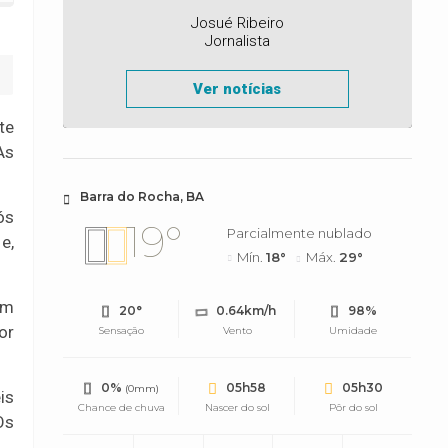
Josué Ribeiro
Jornalista
Ver notícias
te
As
Barra do Rocha, BA
ós
19°
Parcialmente nublado
e,
Mín.
18°
Máx.
29°
em
20°
0.64km/h
98%
or
Sensação
Vento
Umidade
0%
05h58
05h30
(0mm)
is
Chance de chuva
Nascer do sol
Pôr do sol
Os