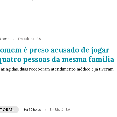
0 horas
Em Itabuna - BA
Homem é preso acusado de jogar
quatro pessoas da mesma família
 atingidas, duas receberam atendimento médico e já tiveram
ITORAL
Há 10 horas
Em Ubatã - BA