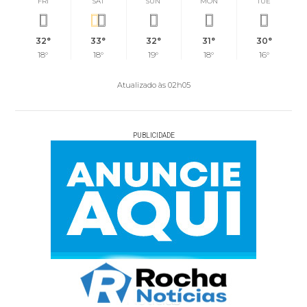
FRI
SAT
SUN
MON
TUE
32°
33°
32°
31°
30°
18°
18°
19°
18°
16°
Atualizado às 02h05
PUBLICIDADE