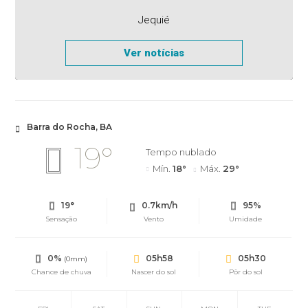
Jequié
Ver notícias
Barra do Rocha, BA
19°
Tempo nublado
Mín.
18°
Máx.
29°
19°
0.7km/h
95%
Sensação
Vento
Umidade
0%
05h58
05h30
(0mm)
Chance de chuva
Nascer do sol
Pôr do sol