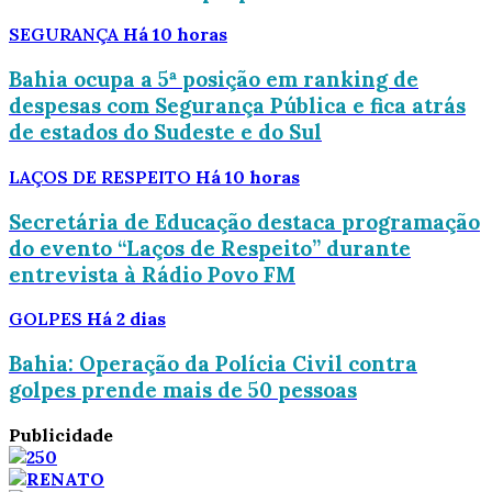
SEGURANÇA
Há 10 horas
Bahia ocupa a 5ª posição em ranking de
despesas com Segurança Pública e fica atrás
de estados do Sudeste e do Sul
LAÇOS DE RESPEITO
Há 10 horas
Secretária de Educação destaca programação
do evento “Laços de Respeito” durante
entrevista à Rádio Povo FM
GOLPES
Há 2 dias
Bahia: Operação da Polícia Civil contra
golpes prende mais de 50 pessoas
Publicidade