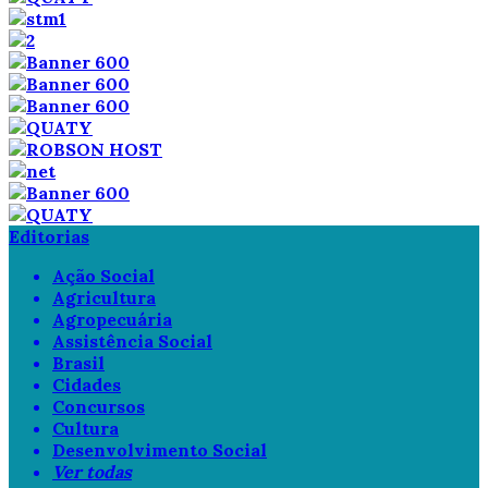
Editorias
Ação Social
Agricultura
Agropecuária
Assistência Social
Brasil
Cidades
Concursos
Cultura
Desenvolvimento Social
Ver todas