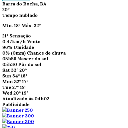
Barra do Rocha, BA
20°
Tempo nublado
Mín.
18°
Máx.
32°
21°
Sensação
0.47km/h
Vento
96%
Umidade
0%
(0mm)
Chance de chuva
05h58
Nascer do sol
05h30
Pôr do sol
Sat
33°
20°
Sun
34°
18°
Mon
32°
17°
Tue
27°
18°
Wed
20°
19°
Atualizado às 04h02
Publicidade