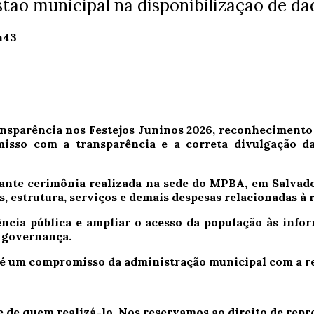
stão municipal na disponibilização de da
h43
nsparência nos Festejos Juninos 2026, reconhecimento 
so com a transparência e a correta divulgação das
durante cerimônia realizada na sede do MPBA, em Salva
, estrutura, serviços e demais despesas relacionadas à r
ência pública e ampliar o acesso da população às info
a governança.
é um compromisso da administração municipal com a res
e de quem realizá-lo. Nos reservamos ao direito de re