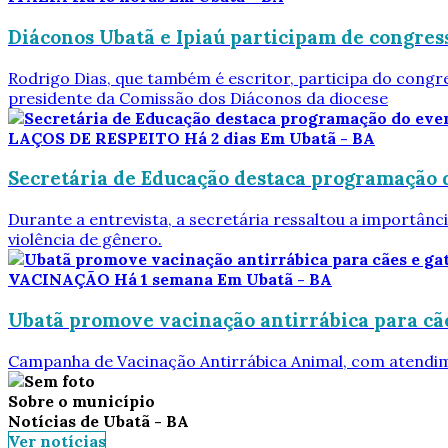
Diáconos Ubatã e Ipiaú participam de congress
Rodrigo Dias, que também é escritor, participa do cong
presidente da Comissão dos Diáconos da diocese
LAÇOS DE RESPEITO
Há 2 dias
Em Ubatã - BA
Secretária de Educação destaca programação d
Durante a entrevista, a secretária ressaltou a importân
violência de gênero.
VACINAÇÃO
Há 1 semana
Em Ubatã - BA
Ubatã promove vacinação antirrábica para cã
Campanha de Vacinação Antirrábica Animal, com atendi
Sobre o município
Notícias de Ubatã - BA
Ver notícias