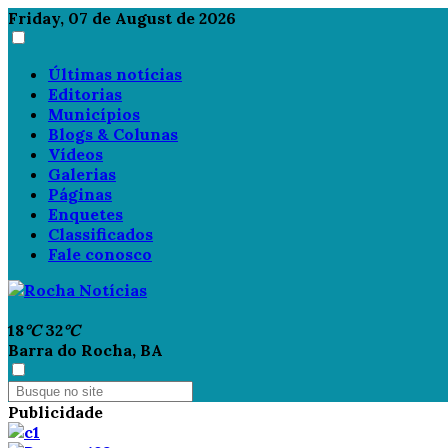
Friday, 07 de August de 2026
Últimas notícias
Editorias
Municípios
Blogs & Colunas
Vídeos
Galerias
Páginas
Enquetes
Classificados
Fale conosco
18
°C
32
°C
Barra do Rocha, BA
Publicidade