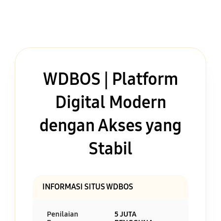
WDBOS | Platform
Digital Modern
dengan Akses yang
Stabil
INFORMASI SITUS WDBOS
Penilaian
5 JUTA