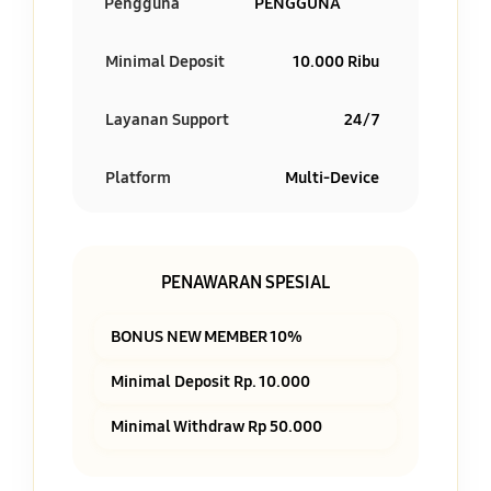
Pengguna
PENGGUNA
Minimal Deposit
10.000 Ribu
Layanan Support
24/7
Platform
Multi-Device
PENAWARAN SPESIAL
BONUS NEW MEMBER 10%
Minimal Deposit Rp. 10.000
Minimal Withdraw Rp 50.000