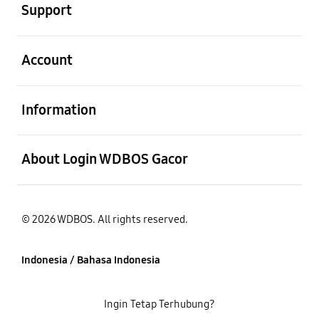
Support
Buka
Account
Buka
Information
Buka
About Login WDBOS Gacor
© 2026 WDBOS. All rights reserved.
Indonesia / Bahasa Indonesia
Ingin Tetap Terhubung?