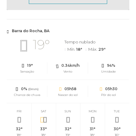
Barra do Rocha, BA
19°
Tempo nublado
Mín.
18°
Máx.
29°
19°
0.34km/h
94%
Sensação
Vento
Umidade
0%
05h58
05h30
(0mm)
Chance de chuva
Nascer do sol
Pôr do sol
FRI
SAT
SUN
MON
TUE
32°
33°
32°
31°
30°
18°
18°
19°
18°
16°