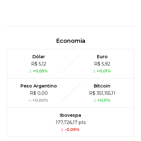
Economia
Dólar
Euro
R$ 5,12
R$ 5,92
+0,05%
+0,01%
Peso Argentino
Bitcoin
R$ 0,00
R$ 351,155,11
+0,00%
+0,11%
Ibovespa
177,726,17 pts
-0.09%