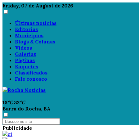
Friday, 07 de August de 2026
Últimas notícias
Editorias
Municípios
Blogs & Colunas
Vídeos
Galerias
Páginas
Enquetes
Classificados
Fale conosco
18
°C
32
°C
Barra do Rocha, BA
Publicidade