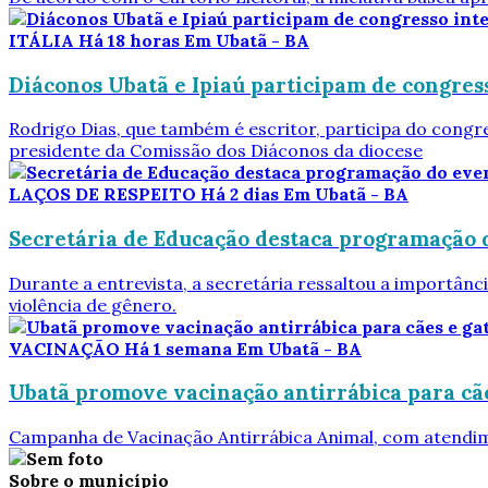
ITÁLIA
Há 18 horas
Em Ubatã - BA
Diáconos Ubatã e Ipiaú participam de congress
Rodrigo Dias, que também é escritor, participa do cong
presidente da Comissão dos Diáconos da diocese
LAÇOS DE RESPEITO
Há 2 dias
Em Ubatã - BA
Secretária de Educação destaca programação d
Durante a entrevista, a secretária ressaltou a importân
violência de gênero.
VACINAÇÃO
Há 1 semana
Em Ubatã - BA
Ubatã promove vacinação antirrábica para cã
Campanha de Vacinação Antirrábica Animal, com atendi
Sobre o município