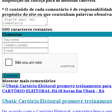
disposição da Justiça para as medidas cabíveis.
* O conteúdo de cada comentário é de responsabilidad
propósito do site ou que contenham palavras ofensiva
500
caracteres restantes.
Comentar
Comentar
Mostrar mais comentários
CARTÓRIO ELEITORAL
Há 18 horas
Em Ubatã - BA
Ubatã: Cartório Eleitoral promove treinamento
De acordo com o Cartório Eleitoral, a iniciativa busca apr