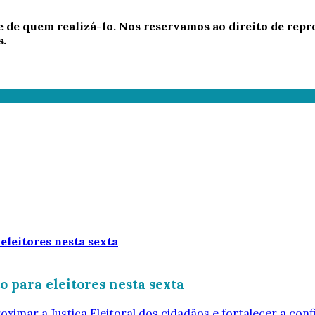
e de quem realizá-lo. Nos reservamos ao direito de re
s.
 para eleitores nesta sexta
oximar a Justiça Eleitoral dos cidadãos e fortalecer a conf