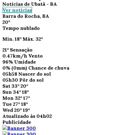
Notícias de Ubatã - BA
Ver notícias
Barra do Rocha, BA
20°
Tempo nublado
Mín.
18°
Máx.
32°
21°
Sensação
0.47km/h
Vento
96%
Umidade
0%
(0mm)
Chance de chuva
05h58
Nascer do sol
05h30
Pôr do sol
Sat
33°
20°
Sun
34°
18°
Mon
32°
17°
Tue
27°
18°
Wed
20°
19°
Atualizado às 04h02
Publicidade