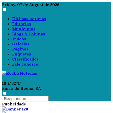
Friday, 07 de August de 2026
Últimas notícias
Editorias
Municípios
Blogs & Colunas
Vídeos
Galerias
Páginas
Enquetes
Classificados
Fale conosco
18
°C
32
°C
Barra do Rocha, BA
Publicidade