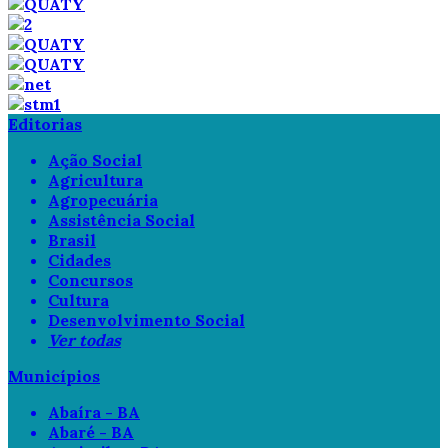
Editorias
Ação Social
Agricultura
Agropecuária
Assistência Social
Brasil
Cidades
Concursos
Cultura
Desenvolvimento Social
Ver todas
Municípios
Abaíra - BA
Abaré - BA