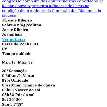
congresso como um dos conferencistas convidados. Já
Reinan Souza representa a Diocese de Ilhéus na
condição de presidente da Comissão dos Diáconos da
diocese
Sobre o blog/coluna
Josué Ribeiro
Jornalista
Ver notícias
Barra do Rocha, BA
19°
Tempo nublado
Mín.
18°
Máx.
32°
20°
Sensação
0.36km/h
Vento
98%
Umidade
0%
(0mm)
Chance de chuva
05h58
Nascer do sol
05h30
Pôr do sol
Sat
33°
20°
Sun
34°
18°