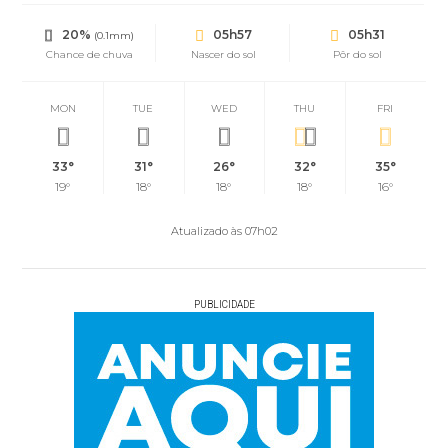
20%
05h57
05h31
(0.1mm)
Chance de chuva
Nascer do sol
Pôr do sol
MON
TUE
WED
THU
FRI
33°
31°
26°
32°
35°
19°
18°
18°
18°
16°
Atualizado às 07h02
PUBLICIDADE