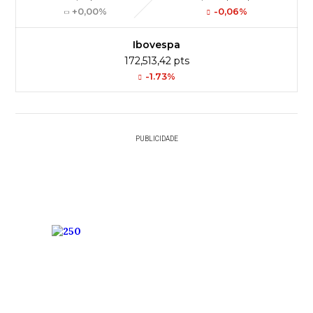
+0,00%
-0,06%
Ibovespa
172,513,42 pts
-1.73%
PUBLICIDADE