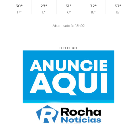
30°
27°
31°
32°
33°
17°
17°
16°
16°
16°
Atualizado às 15h02
PUBLICIDADE