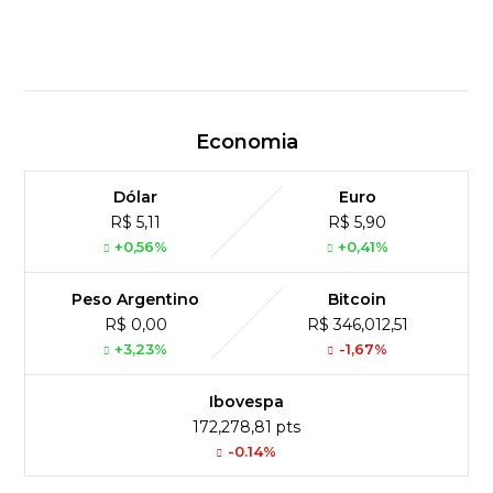
Economia
Dólar
Euro
R$ 5,11
R$ 5,90
+0,56%
+0,41%
Peso Argentino
Bitcoin
R$ 0,00
R$ 346,012,51
+3,23%
-1,67%
Ibovespa
172,278,81 pts
-0.14%