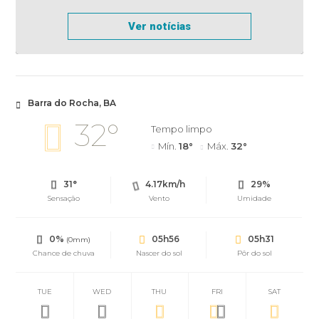
Ver notícias
Barra do Rocha, BA
32°
Tempo limpo
Mín.
18°
Máx.
32°
31°
4.17km/h
29%
Sensação
Vento
Umidade
0%
05h56
05h31
(0mm)
Chance de chuva
Nascer do sol
Pôr do sol
TUE
WED
THU
FRI
SAT