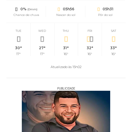
0%
05h56
05h31
(0mm)
Chance de chuva
Nascer do sol
Pôr do sol
TUE
WED
THU
FRI
SAT
30°
27°
31°
32°
33°
17°
17°
16°
16°
16°
Atualizado às 15h02
PUBLICIDADE