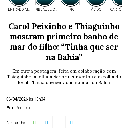
ENTRADO MORTO
TRIBUAL DE CONTAS
FRIO
ÁCIDO
CARTÓRIO 
Carol Peixinho e Thiaguinho
mostram primeiro banho de
mar do filho: “Tinha que ser
na Bahia”
Em outra postagem, feita em colaboração com
Thiaguinho, a influenciadora comentou a escolha do
local. “Tinha que ser aqui, no mar da Bahia
06/04/2026 às 13h34
Por:
Redaçao
Compartilhe: