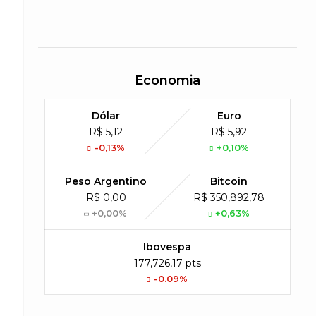
Economia
Dólar
Euro
R$ 5,12
R$ 5,92
-0,13%
+0,10%
Peso Argentino
Bitcoin
R$ 0,00
R$ 350,892,78
+0,00%
+0,63%
Ibovespa
177,726,17 pts
-0.09%