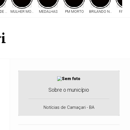
DE ABELHAS
MULHER MORREU
MEDALHAS
PM MORTO
BRILANDO NO ESPORTE
FACAD
i
Sobre o município
Notícias de Camaçari - BA