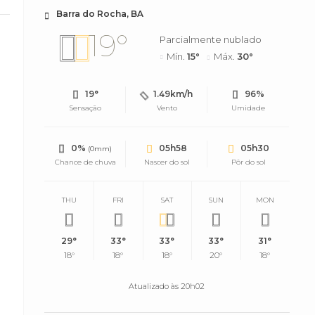
Barra do Rocha, BA
19°
Parcialmente nublado
Mín.
15°
Máx.
30°
19°
1.49km/h
96%
Sensação
Vento
Umidade
0%
05h58
05h30
(0mm)
Chance de chuva
Nascer do sol
Pôr do sol
THU
FRI
SAT
SUN
MON
29°
33°
33°
33°
31°
18°
18°
18°
20°
18°
Atualizado às 20h02