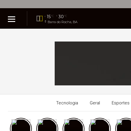
15
30
°C
°C
Barra do Rocha, BA
Tecnologia
Geral
Esportes