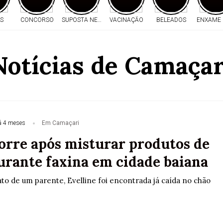
S
CONCORSO
SUPOSTA NEGLIGÊNCIA
VACINAÇÃO
BELEADOS
ENXAME 
Notícias de Camaçar
á 4 meses
Em Camaçari
rre após misturar produtos de
urante faxina em cidade baiana
to de um parente, Evelline foi encontrada já caída no chão